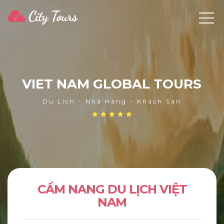
V
I
E
T
N
A
M
G
L
O
B
A
L
T
O
U
R
S
Du Lịch - Nhà Hàng - Khách Sạn
CẨM NANG DU LỊCH VIỆT
NAM