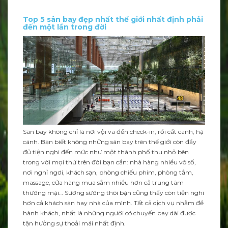
Top 5 sân bay đẹp nhất thế giới nhất định phải
đến một lần trong đời
Sân bay không chỉ là nơi vội vã đến check-in, rồi cất cánh, hạ
cánh. Bạn biết không những sân bay trên thế giới còn đầy
đủ tiện nghi đến mức như một thành phố thu nhỏ bên
trong với mọi thứ trên đời bạn cần: nhà hàng nhiều vô số,
nơi nghỉ ngơi, khách sạn, phòng chiếu phim, phòng tắm,
massage, cửa hàng mua sắm nhiều hơn cả trung tâm
thương mại… Sương sương thôi bạn cũng thấy còn tiện nghi
hơn cả khách sạn hay nhà của mình. Tất cả dịch vụ nhằm để
hành khách, nhất là những người có chuyến bay dài được
tận hưởng sự thoải mái nhất định.