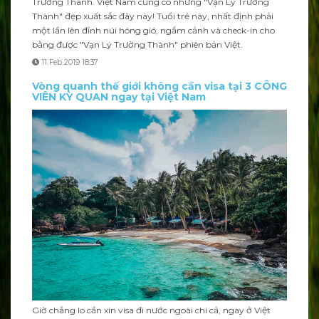
Trường Thành. Việt Nam cũng có những "Vạn Lý Trường
Thành" đẹp xuất sắc đây này! Tuổi trẻ này, nhất định phải
một lần lên đỉnh núi hóng gió, ngắm cảnh và check-in cho
bằng được "Vạn Lý Trường Thành" phiên bản Việt.
11 Feb 2019 18:37
Vòng quanh thế giới không cần visa tại 3 CÔNG
VIÊN KỲ QUAN ngay tại Việt Nam
Giờ chẳng lo cần xin visa đi nước ngoài chi cả, ngay ở Việt