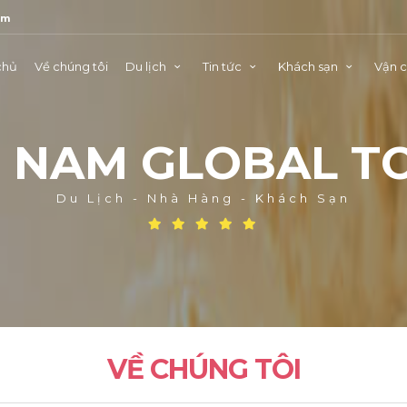
om
chủ
Về chúng tôi
Du lịch
Tin tức
Khách sạn
Vận 
T
N
A
M
G
L
O
B
A
L
T
Du Lịch - Nhà Hàng - Khách Sạn
VỀ CHÚNG TÔI