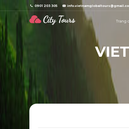
0901 203 305
info.vietnamglobaltours@gmail.c
Trang 
V
I
E