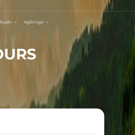
chuyển
Ngôn ngữ
O
U
R
S