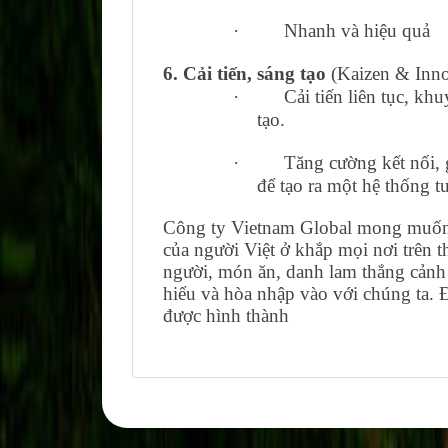
·
Nhanh và hiệu quả
6. Cải tiến, sáng tạo
(Kaizen & Inno
·
Cải tiến liên tục, k
tạo.
·
Tăng cường kết nối, 
để tạo ra một hệ thống t
Công ty Vietnam Global mong muốn kế
của người Việt ở khắp mọi nơi trên th
người, món ăn, danh lam thắng cảnh đ
hiểu và hòa nhập vào với chúng ta. 
được hình thành