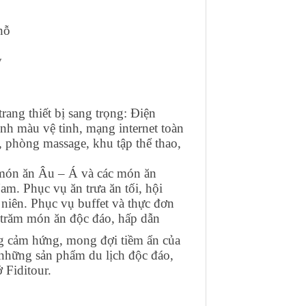
hỗ
y
rang thiết bị sang trọng: Điện
hình màu vệ tinh, mạng internet toàn
ộ, phòng massage, khu tập thể thao,
món ăn Âu – Á và các món ăn
am. Phục vụ ăn trưa ăn tối, hội
ất niên. Phục vụ buffet và thực đơn
g trăm món ăn độc đáo, hấp dẫn
 cảm hứng, mong đợi tiềm ẩn của
hững sản phẩm du lịch độc đáo,
 ở Fiditour.