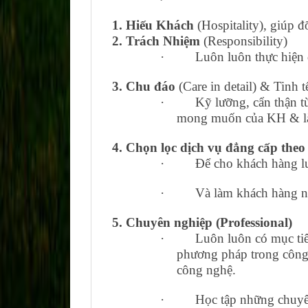
1. Hiếu Khách
(Hospitality), giúp 
2. Trách Nhiệm
(Responsibility)
·
Luôn luôn thực hiện
3. Chu đáo
(Care in detail) & Tinh t
·
Kỹ lưỡng, cẩn thận t
mong muốn của KH & làm
4. Chọn lọc dịch vụ đẳng cấp the
·
Để cho khách hàng l
·
Và làm khách hàng ng
5. Chuyên nghiệp (Professional)
·
Luôn luôn có mục tiê
phương pháp trong công 
công nghệ.
·
Học tập những chuyê