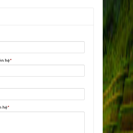
ên hệ
*
n hệ
*