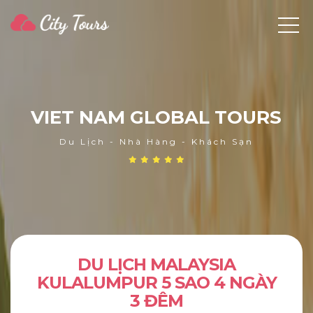
V
I
E
T
N
A
M
G
L
O
B
A
L
T
O
U
R
S
Du Lịch - Nhà Hàng - Khách Sạn
DU LỊCH MALAYSIA
KULALUMPUR 5 SAO 4 NGÀY
3 ĐÊM