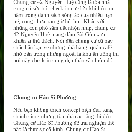
Chung cư 42 Nguyễn Huệ cũng là tòa nhà
cũng có sức hút check-in cực lớn khi liên tục
nằm trong danh sách sống ảo của nhiều bạn
trẻ, cũng chưa bao giờ hết hot. Khác với
những con phố sầm uất nhộn nhịp, chung cư
42 Nguyễn Huệ mang đậm Sài Gòn xưa
khiến ai thú thích. Nói đến chung cư cũ này
chắc hẳn bạn sẽ những nhà hàng, quán café
nhỏ bên trong nhưng ngoài là khu ăn uống thì
nơi này check-in cũng đẹp thần sầu luôn đó.
Chung cư Hào Sĩ Phường
Nếu bạn không thích concept hiện đại, sang
chảnh cùng những tòa nhà cao tầng thì đến
Chung cư Hào Sĩ Phường để trải nghiệm thế
nào là thực sự cổ kính. Chung cư Hào Sĩ