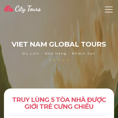
V
I
E
T
N
A
M
G
L
O
B
A
L
T
O
U
R
S
Du Lịch - Nhà Hàng - Khách Sạn
TRUY LÙNG 5 TÒA NHÀ ĐƯỢC
GIỚI TRẺ CƯNG CHIỀU