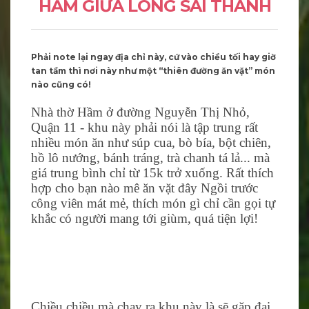
HẦM GIỮA LÒNG SÀI THÀNH
Phải note lại ngay địa chỉ này, cứ vào chiều tối hay giờ
tan tầm thì nơi này như một “thiên đường ăn vặt” món
nào cũng có!
Nhà thờ Hầm ở đường Nguyễn Thị Nhỏ,
Quận 11 - khu này phải nói là tập trung rất
nhiều món ăn như súp cua, bò bía, bột chiên,
hồ lô nướng, bánh tráng, trà chanh tá lả... mà
giá trung bình chỉ từ 15k trở xuống. Rất thích
hợp cho bạn nào mê ăn vặt đây Ngồi trước
công viên mát mẻ, thích món gì chỉ cần gọi tự
khắc có người mang tới giùm, quá tiện lợi!
Chiều chiều mà chạy ra khu này là sẽ gặp đại