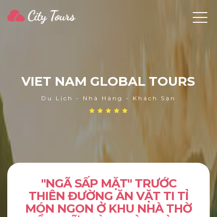
V
I
E
T
N
A
M
G
L
O
B
A
L
T
O
U
R
S
Du Lịch - Nhà Hàng - Khách Sạn
"NGÃ SẤP MẶT" TRƯỚC
THIÊN ĐƯỜNG ĂN VẶT TI TỈ
MÓN NGON Ở KHU NHÀ THỜ